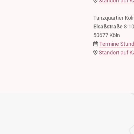
Standort auf K
Tanzquartier Köl
Elsaßstraße
8-1
50677 Köln
Termine Stun
Standort auf K