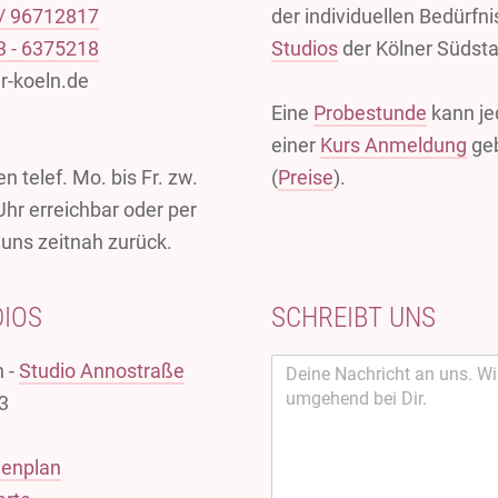
 / 96712817
der individuellen Bedürfni
3 - 6375218
Studios
der Kölner Südsta
r-koeln.de
Eine
Probestunde
kann je
einer
Kurs Anmeldung
ge
n telef. Mo. bis Fr. zw.
(
Preise
).
Uhr erreichbar oder per
 uns zeitnah zurück.
DIOS
SCHREIBT UNS
n -
Studio Annostraße
3
denplan