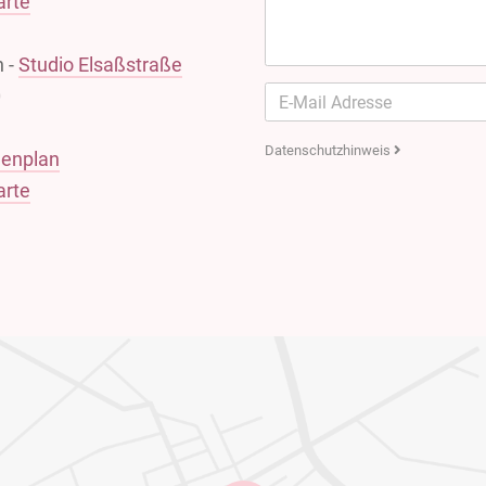
arte
n -
Studio Elsaßstraße
0
Datenschutzhinweis
denplan
arte